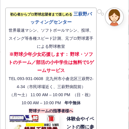
三萩野バ
初心者からプロ野球志望者まで楽しめる
ッティングセンター
世界最速マシン、ソフトボールマシン、投球、
スイング等各種スピード計測、元プロ野球選手
による野球教室
※野球少年少女応援します
：
野球・ソフ
トのチーム／部活の小中学生は無料で1ゲ
ーム
サービス
TEL:093-931-0608 北九州市小倉北区三萩野2-
4-34（市民球場近く、三萩野病院前）
（月〜土） 11:00 AM – 10:00 PM （日・祝）
10:00 AM – 10:00 PM
年中無休
野球チームの指導者様へ
体験会
やイベ
ントの際に参