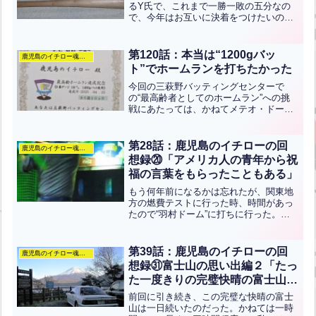
るY氏で、これまで一勝一敗の五分なの
で、今年はお互いに決着をつけたいの
だ。私に先攻をとってということになっ
たので、逆転されない為には4本か5本は
打っておきたいと思った。7球目と8球目
第120話：本当は“1200gバッ
鹿児島のイチロー魂のぶろぐ
が大きな連続ホームラン...全文はクリッ
ト”でホームランを打ちたかった
ク
今回の三萩野バッティングセンターで
の“最高齢者としてのホームラン”への挑
戦にあたっては、かねてメテオ・ドーム
で使っている竹製の“1200gバット”で記録
を残しておこうと思っていた。しかし、
徹夜走りの疲れがあったらしくバットコ
第28話：鹿児島のイチローの回
鹿児島のイチロー魂のぶろぐ
ントロールが思う...全文はクリック
想録⑳「アメリカ人の青年から祝
福の言葉をもらったこともある」
もう何年前になるかは忘れたが、関東地
方の燃費テストに行った時、時間があっ
たので“羽村ドーム”に打ちに行った。す
ると、たぶん近くの横田基地に勤務して
いるアメリカ兵たちの家族だと思うが、
青年達五人が来ていた。彼らは真ん中の
第39話：鹿児島のイチローの回
鹿児島のイチロー魂のぶろぐ
あたりを独占して打って...全文はクリッ
想録㉛富士山の思い出編２「たっ
ク
た一度きりの完璧快晴の富士山を
表紙に」
前回に引き続き、この完璧な快晴の富士
山は一日続いたのだった。かねては一時