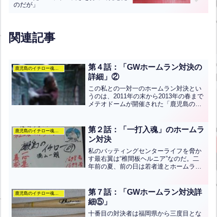
のだが」
関連記事
第４話：「GWホームラン対決の
鹿児島のイチロー魂のぶろぐ
詳細」②
この私との一対一のホームラン対決とい
うのは、2011年の末から2013年の春まで
メテオドームが開催された「鹿児島のイ
チローとの一対一のホームラン対決」と
いうイベントの名残りなのだ。このイベ
ントでは大方の予想を大きく覆して、私
第２話：「一打入魂」のホームラ
鹿児島のイチロー魂のぶろぐ
が338勝138...全文はクリック
ン対決
私のバッティングセンターライフを脅か
す最右翼は“椎間板ヘルニア”なのだ。二
年前の夏、前の日は若者達とホームラン
を打ち合って楽しんでいたのに、一夜明
けると左足全体が激痛で歩くことさえ出
来なくなっていた。四つん這いで車のと
第７話：「GWホームラン対決詳
鹿児島のイチロー魂のぶろぐ
ころまで行き、なんとか...全文はクリッ
細⑤」
ク
十番目の対決者は福岡県から三度目とな