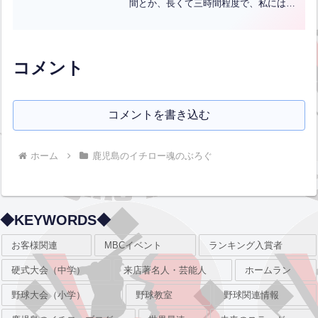
間とか、長くて三時間程度で、私には少
ししか秀麗な姿を見せてはくれないの
だ。国道246号線上でめったに無い快晴
の富士山を写したことで、少し安心しな
がらの走りとなった。そし...全文はクリ
ック
コメント
コメントを書き込む
ホーム
鹿児島のイチロー魂のぶろぐ
◆KEYWORDS◆
お客様関連
MBCイベント
ランキング入賞者
硬式大会（中学）
来店著名人・芸能人
ホームラン
野球大会（小学）
野球教室
野球関連情報