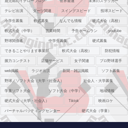
鹿児島のイチローブログ
世界最速
未来のスラッガー
テレビ出演
ダーツ関連
スイングスピード
投球スピード
小学生募集
軟式募集
なんでも情報
硬式大会（高校）
軟式大会（中学）
営業時間
予告ホームラン
youtube
野球関係者
中学生募集
硬式募集
できることやります事業部
軟式大会（高校）
防犯情報
握力コンテスト
店舗サービス
女子関連
プロ野球選手
web掲載
ラジオ出演
新聞・雑誌掲載
ソフト募集
野球／ソフト大会（大学・社会人）
社会人・大学募集
学童ソフト大会
ソフト大会（中学）
地域情報
硬式大会（大学・社会人）
Tiktok
映画ロケ
バーチャルバッティングセンター
硬式大会（学童）