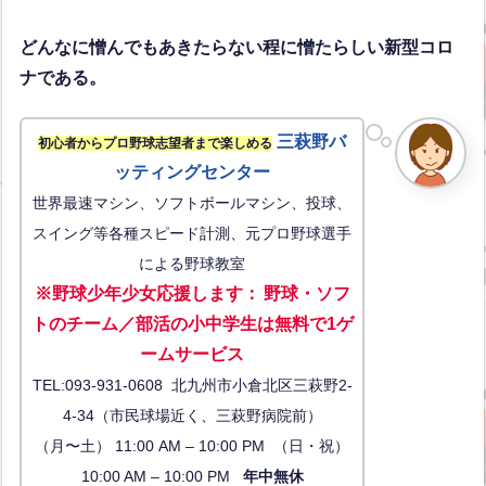
どんなに憎んでもあきたらない程に憎たらしい新型コロ
ナである。
三萩野バ
初心者からプロ野球志望者まで楽しめる
ッティングセンター
世界最速マシン、ソフトボールマシン、投球、
スイング等各種スピード計測、元プロ野球選手
による野球教室
※野球少年少女応援します
：
野球・ソフ
トのチーム／部活の小中学生は無料で1ゲ
ーム
サービス
TEL:093-931-0608 北九州市小倉北区三萩野2-
4-34（市民球場近く、三萩野病院前）
（月〜土） 11:00 AM – 10:00 PM （日・祝）
10:00 AM – 10:00 PM
年中無休