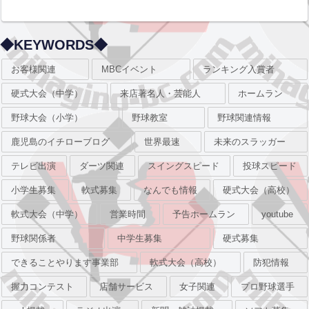
◆KEYWORDS◆
お客様関連
MBCイベント
ランキング入賞者
硬式大会（中学）
来店著名人・芸能人
ホームラン
野球大会（小学）
野球教室
野球関連情報
鹿児島のイチローブログ
世界最速
未来のスラッガー
テレビ出演
ダーツ関連
スイングスピード
投球スピード
小学生募集
軟式募集
なんでも情報
硬式大会（高校）
軟式大会（中学）
営業時間
予告ホームラン
youtube
野球関係者
中学生募集
硬式募集
できることやります事業部
軟式大会（高校）
防犯情報
握力コンテスト
店舗サービス
女子関連
プロ野球選手