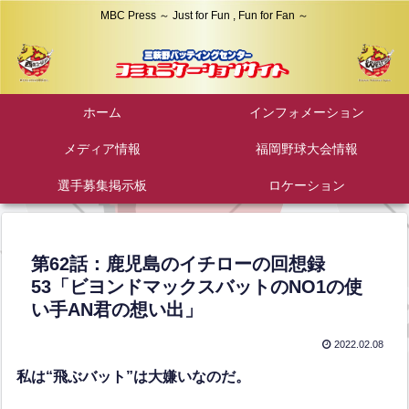
MBC Press ～ Just for Fun , Fun for Fan ～
ホーム
インフォメーション
メディア情報
福岡野球大会情報
選手募集掲示板
ロケーション
第62話：鹿児島のイチローの回想録
53「ビヨンドマックスバットのNO1の使
い手AN君の想い出」
2022.02.08
私は“飛ぶバット”は大嫌いなのだ。