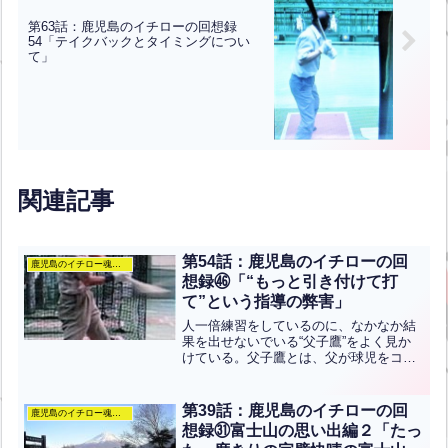
第63話：鹿児島のイチローの回想録
54「テイクバックとタイミングについ
て」
関連記事
第54話：鹿児島のイチローの回
鹿児島のイチロー魂のぶろぐ
想録㊻「“もっと引き付けて打
て”という指導の弊害」
人一倍練習をしているのに、なかなか結
果を出せないでいる“父子鷹”をよく見か
けている。父子鷹とは、父が球児をコー
チしている状態だ。練習の割には、あま
りにも結果を出せなくて見ていて気の毒
になるケースは頼まれなくても私の方か
第39話：鹿児島のイチローの回
鹿児島のイチロー魂のぶろぐ
ら口を出している。元四...全文はクリッ
想録㉛富士山の思い出編２「たっ
ク