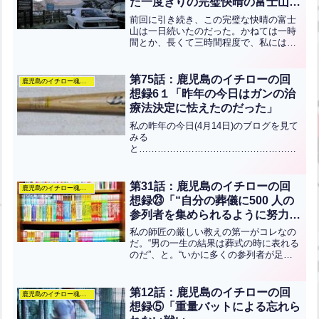
た一度きりの完璧快晴の富士山を
表紙に」
前回に引き続き、この完璧な快晴の富士
山は一日続いたのだった。かねては一時
間とか、長くて三時間程度で、私には少
ししか秀麗な姿を見せてはくれないの
だ。国道246号線上でめったに無い快晴
の富士山を写したことで、少し安心しな
第75話：鹿児島のイチローの回
鹿児島のイチロー魂のぶろぐ
がらの走りとなった。そし...全文はクリ
想録6１「昨年の今日はガンの治
ック
療法決定に怯えたのだった」
私の昨年の今日(4月14日)のブログを見て
みる
と……………………………………………
………………………………………………
………………………昨夜は、明日から
は“自由”という二文字は無いので、あれ
第31話：鹿児島のイチローの回
鹿児島のイチロー魂のぶろぐ
もやっておこう、これもやっておこうと
想録㉓「“自分の葬儀に500 人の
思うためになか...全文はクリック
参列者を集められるように努力を
積め” と」
私の師匠の厳しい教えの第一がコレなの
だ。“男の一生の結果は葬式の時に表れる
のだ”、と。“いかに多くの参列者が足を
運んでくれるかで、その男の成し遂げた
事の大きさが分かるのだ、俺は最低でも
三百人は来てもらえるように努力と奉仕
第12話：鹿児島のイチローの回
鹿児島のイチロー魂のぶろぐ
を積み重ねるから見て...全文はクリック
想録⑤「重量バットによる忘れら