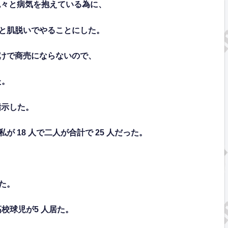
色々と病気を抱えている為に、
と肌脱いでやることにした。
けで商売にならないので、
た。
指示した。
私が
18
人で二人が合計で
25
人だった。
た。
高校球児が
5
人居た。