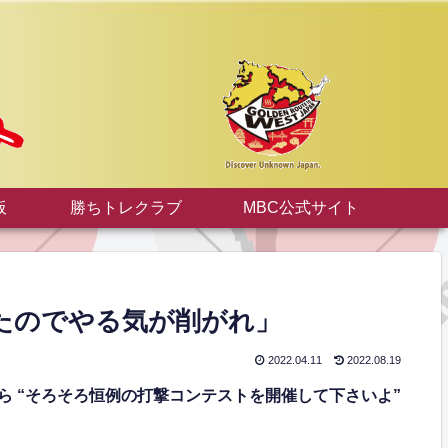
板
勝ちトレクラブ
MBC公式サイト
ったのでやる気が削がれ」
2022.04.11
2022.08.19
ら
“
そろそろ恒例の打撃コンテストを開催して下さいよ
”