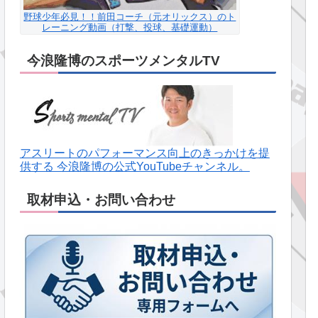
野球少年必見！！前田コーチ（元オリックス）のト
レーニング動画（打撃、投球、基礎運動）
今浪隆博のスポーツメンタルTV
アスリートのパフォーマンス向上のきっかけを提
供する 今浪隆博の公式YouTubeチャンネル。
取材申込・お問い合わせ