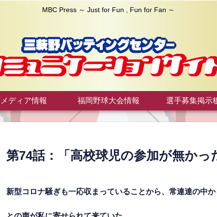
MBC Press ～ Just for Fun , Fun for Fan ～
メディア情報
福岡野球大会情報
選手募集掲示
第74話：「高校球児の参加が無か
新型コロナ騒ぎも一応収まっていることから、常連達の中か
との声が私に寄せられて来ていた。