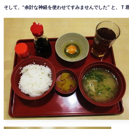
そして、
“
余計な神経を使わせてすみませんでした
”
と、
T