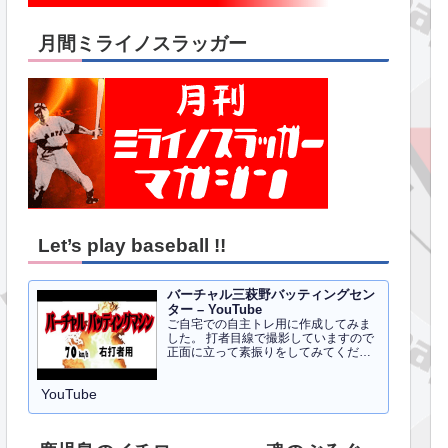
月間ミライノスラッガー
Let’s play baseball !!
バーチャル三萩野バッティングセン
ター – YouTube
ご自宅での自主トレ用に作成してみま
した。 打者目線で撮影していますので
正面に立って素振りをしてみてくださ
い。イメトレのお手伝いにはなるかと
思います。 右打者、左打者すべて３０
YouTube
球でセッティングしています。