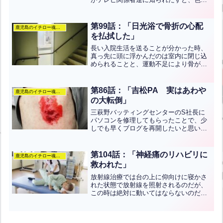
なテレビの取材が増えて来た。そんな
時、ディレクターの目に止まって私との
対決相手に選ばれたのが、仕事として高
第99話：「
日光浴で骨折の心配
鹿児島のイチロー魂のぶろぐ
校球児を指導している理論家...全文はク
を払拭した
」
リック
長い入院生活を送ることが分かった時、
真っ先に頭に浮かんだのは室内に閉じ込
められることと、運動不足により骨がも
ろくなって骨折しやすくなるという心配
だった。それで寒いのを我慢して、廊下
の突き当りの窓を開けて上半身を日光浴
第86話：「吉松PA 実はあわや
鹿児島のイチロー魂のぶろぐ
させることを続けた。お陰...全文はクリ
の大転倒」
ック
三萩野バッティングセンターのS社長に
パソコンを修理してもらったことで、少
しでも早くブログを再開したいと思いウ
キウキ気分で走っていた。深夜の二時
半、トイレに行く為に“吉松PA”に入っ
た。駐車場から車道を横切って歩道に入
第104話：「神経痛のリハビリに
鹿児島のイチロー魂のぶろぐ
るのだが、段差がちょっと...全文はクリ
救われた」
ック
放射線治療では台の上に仰向けに寝かさ
れた状態で放射線を照射されるのだが、
この時は絶対に動いてはならないのだ。
ところが私は“椎間板ヘルニア”によって
真っ直ぐに寝ると両足に猛烈な神経痛が
起こり、足を動かしてしまい放射線治療