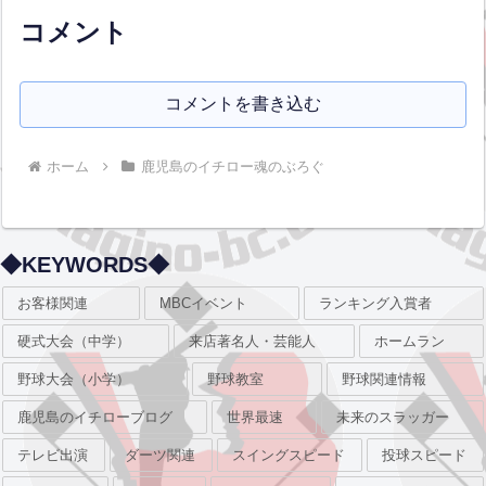
が出来なくなる事態が発...全文はクリッ
ク
コメント
コメントを書き込む
ホーム
鹿児島のイチロー魂のぶろぐ
◆KEYWORDS◆
お客様関連
MBCイベント
ランキング入賞者
硬式大会（中学）
来店著名人・芸能人
ホームラン
野球大会（小学）
野球教室
野球関連情報
鹿児島のイチローブログ
世界最速
未来のスラッガー
テレビ出演
ダーツ関連
スイングスピード
投球スピード