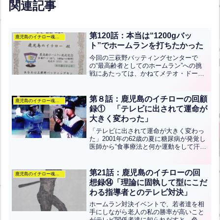
関連記事
第120話：本当は“1200gバッ
鹿児島のイチロー魂のぶろぐ
ト”でホームランを打ちたかった
今回の三萩野バッティングセンターで
の“最高齢者としてのホームラン”への挑
戦にあたっては、かねてメテオ・ドーム
で使っている竹製の“1200gバット”で記録
を残しておこうと思っていた。しかし、
徹夜走りの疲れがあったらしくバットコ
第８話：鹿児島のイチローの回顧
鹿児島のイチロー魂のぶろぐ
ントロールが思う...全文はクリック
録① 「テレビに出されて運命が
大きく変わった」
「テレビに出されて運命が大きく変わっ
た」2001年の62歳の夏に糖尿病が発覚し
医師から“食事療法と何か運動をして汗を
流しなさい”と命じられた。“歩くのが一
番良い”と言われたのだが、昔から下半身
の能力は人並み外れて弱かった。それで
第21話：鹿児島のイチローの回
鹿児島のイチロー魂のぶろぐ
歩く以外で何...全文はクリック
想録⑭「理論に固執して型にこだ
わる指導者とのテレビ対決」
ホームラン対決イベントで、若者達を相
手にしながら老人の私の勝率が高いこと
がテレビ関係者達に知られだすと、色々