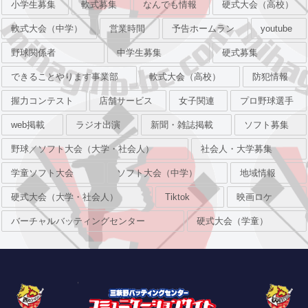
小学生募集
軟式募集
なんでも情報
硬式大会（高校）
軟式大会（中学）
営業時間
予告ホームラン
youtube
野球関係者
中学生募集
硬式募集
できることやります事業部
軟式大会（高校）
防犯情報
握力コンテスト
店舗サービス
女子関連
プロ野球選手
web掲載
ラジオ出演
新聞・雑誌掲載
ソフト募集
野球／ソフト大会（大学・社会人）
社会人・大学募集
学童ソフト大会
ソフト大会（中学）
地域情報
硬式大会（大学・社会人）
Tiktok
映画ロケ
バーチャルバッティングセンター
硬式大会（学童）