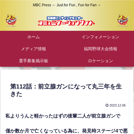
MBC Press ～ Just for Fun , Fun for Fan ～
ホーム
インフォメーション
メディア情報
福岡野球大会情報
選手募集掲示板
ロケーション
第112話：前立腺ガンになって丸三年を生
きた
2023.12.06
私よりうんと軽かったはずの後輩二人が前立腺ガンで
僅か数か月で亡くなっている為に、発見時ステージ4で悪