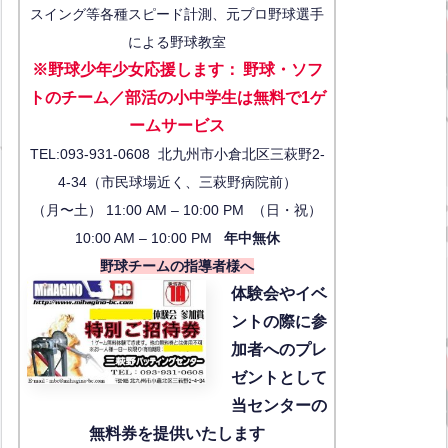
スイング等各種スピード計測、元プロ野球選手
による野球教室
※野球少年少女応援します
：
野球・ソフ
トのチーム／部活の小中学生は無料で1ゲ
ーム
サービス
TEL:093-931-0608 北九州市小倉北区三萩野2-
4-34（市民球場近く、三萩野病院前）
（月〜土） 11:00 AM – 10:00 PM （日・祝）
10:00 AM – 10:00 PM
年中無休
野球チームの指導者様へ
体験会
やイベ
ントの際に参
加者へのプレ
ゼントとして
当センターの
無料券を提供いたします