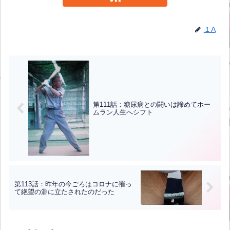
１A
第111話：糖尿病との闘いは諦めてホー
ムラン人生へシフト
第113話：昨年の今ごろはコロナに罹っ
て絶望の淵に立たされたのだった