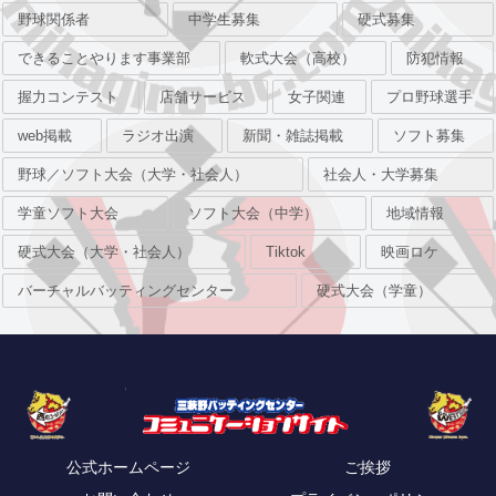
野球関係者
中学生募集
硬式募集
できることやります事業部
軟式大会（高校）
防犯情報
握力コンテスト
店舗サービス
女子関連
プロ野球選手
web掲載
ラジオ出演
新聞・雑誌掲載
ソフト募集
野球／ソフト大会（大学・社会人）
社会人・大学募集
学童ソフト大会
ソフト大会（中学）
地域情報
硬式大会（大学・社会人）
Tiktok
映画ロケ
バーチャルバッティングセンター
硬式大会（学童）
公式ホームページ
ご挨拶