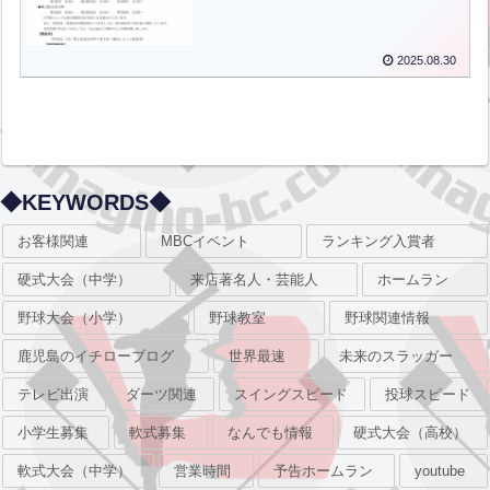
2025.08.30
◆KEYWORDS◆
お客様関連
MBCイベント
ランキング入賞者
硬式大会（中学）
来店著名人・芸能人
ホームラン
野球大会（小学）
野球教室
野球関連情報
鹿児島のイチローブログ
世界最速
未来のスラッガー
テレビ出演
ダーツ関連
スイングスピード
投球スピード
小学生募集
軟式募集
なんでも情報
硬式大会（高校）
軟式大会（中学）
営業時間
予告ホームラン
youtube