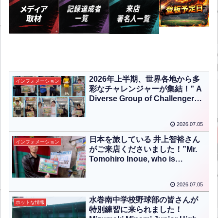
2026年上半期、世界各地から多
インフォメーション
彩なチャレンジャーが集結！” A
Diverse Group of Challengers
from Around the World
Gathered in the First Half of
2026.07.05
2026!”【ENG CHT KOR JPN】
日本を旅している 井上智裕さん
インフォメーション
がご来店くださいました！”Mr.
Tomohiro Inoue, who is
traveling around Japan,
stopped by our batting
2026.07.05
center!”【ENG CHT KOR
JPN】
水巻南中学校野球部の皆さんが
ホットな情報
特別練習に来られました！