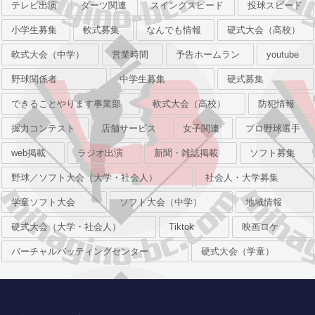
テレビ出演
ダーツ関連
スイングスピード
投球スピード
小学生募集
軟式募集
なんでも情報
硬式大会（高校）
軟式大会（中学）
営業時間
予告ホームラン
youtube
野球関係者
中学生募集
硬式募集
できることやります事業部
軟式大会（高校）
防犯情報
握力コンテスト
店舗サービス
女子関連
プロ野球選手
web掲載
ラジオ出演
新聞・雑誌掲載
ソフト募集
野球／ソフト大会（大学・社会人）
社会人・大学募集
学童ソフト大会
ソフト大会（中学）
地域情報
硬式大会（大学・社会人）
Tiktok
映画ロケ
バーチャルバッティングセンター
硬式大会（学童）