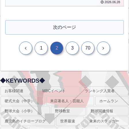
2026.06.28
JPN】
次のページ
前
次
1
2
3
70
へ
へ
◆KEYWORDS◆
お客様関連
MBCイベント
ランキング入賞者
硬式大会（中学）
来店著名人・芸能人
ホームラン
野球大会（小学）
野球教室
野球関連情報
鹿児島のイチローブログ
世界最速
未来のスラッガー