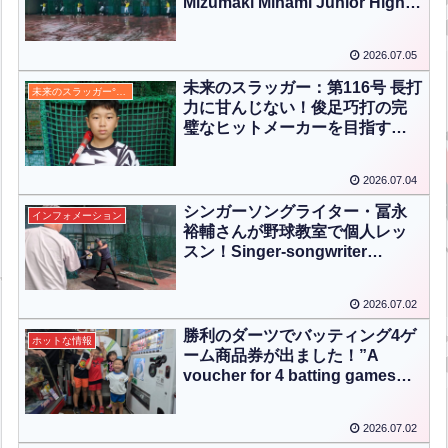
Mizumaki Minami Junior High
School Baseball Team’s
Special Practice Session!
2026.07.05
【ENG CHT KOR JPN】
未来のスラッガー：第116号 長打
未来のスラッガー°⌖꙳✧˖°
力に甘んじない！俊足巧打の完
璧なヒットメーカーを目指す
【大佐 龍之介】
2026.07.04
シンガーソングライター・冨永
インフォメーション
裕輔さんが野球教室で個人レッ
スン！Singer-songwriter
Yusuke Tominaga took a
private baseball lesson at
2026.07.02
Mihagino Batting Center!
【ENG CHT KOR JPN】
勝利のダーツでバッティング4ゲ
ホットな情報
ーム商品券が出ました！”A
voucher for 4 batting games
from the victory darts!”【ENG
CHT KOR JPN】
2026.07.02