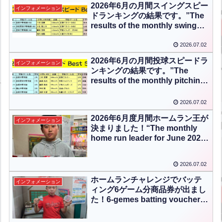
2026年6月の月間スイングスピー
インフォメーション
ドランキングの結果です。”The
results of the monthly swing
speed ranking for June 2026
are as follows.”【ENG CHT
2026.07.02
KOR JPN】
2026年6月の月間投球スピードラ
インフォメーション
ンキングの結果です。”The
results of the monthly pitching
speed ranking for June 2026
are as follows.”【ENG CHT
2026.07.02
KOR JPN】
2026年6月度月間ホームラン王が
インフォメーション
決まりました！“The monthly
home run leader for June 2026
has been determined!”【ENG
CHT KOR JPN】
2026.07.02
ホームランチャレンジでバッテ
インフォメーション
ィング6ゲーム分商品券が出まし
た！6-gemes batting voucher
was won in the Home Run
Challenge!【ENG CHT KOR