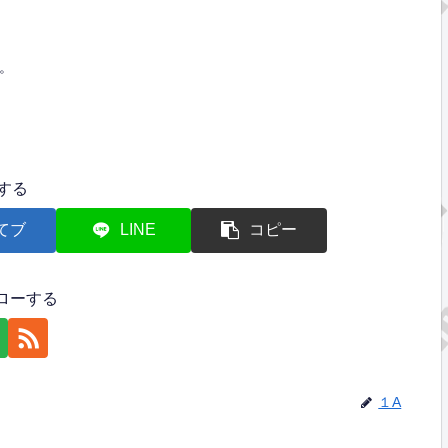
。
する
てブ
LINE
コピー
ローする
１A