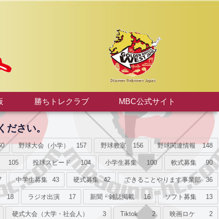
板
勝ちトレクラブ
MBC公式サイト
ください。
60
野球大会（小学）
157
野球教室
156
野球関連情報
148
105
投球スピード
104
小学生募集
100
軟式募集
90
7
中学生募集
43
硬式募集
42
できることやります事業部
36
18
ラジオ出演
17
新聞・雑誌掲載
16
ソフト募集
13
硬式大会（大学・社会人）
3
Tiktok
2
映画ロケ
2