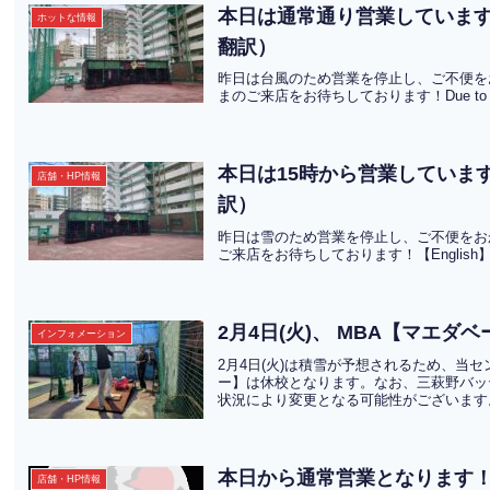
本日は通常通り営業しています Open for business as usual today！！（
ホットな情報
翻訳）
昨日は台風のため営業を停止し、ご不便を
まのご来店をお待ちしております！Due to the typh
本日は15時から営業しています。We a
店舗・HP情報
訳）
昨日は雪のため営業を停止し、ご不便をお
ご来店をお待ちしております！【English】Yesterd
2月4日(火)、 MBA【マエ
インフォメーション
2月4日(火)は積雪が予想されるため、当
ー】は休校となります。なお、三萩野バッ
状況により変更となる可能性がございます。
本日から通常営業となります
店舗・HP情報