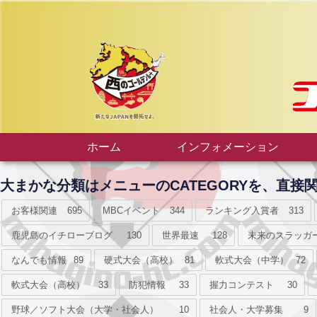
ホーム
インフォメーション
大まかな分類はメニューのCATEGORYを、直
お客様関連
695
MBCイベント
344
ランキング入賞者
313
鹿児島のイチローブログ
130
世界最速
128
未来のスラッガ
なんでも情報
89
硬式大会（高校）
81
軟式大会（中学）
72
軟式大会（高校）
33
防犯情報
33
握力コンテスト
30
野球／ソフト大会（大学・社会人）
10
社会人・大学募集
9