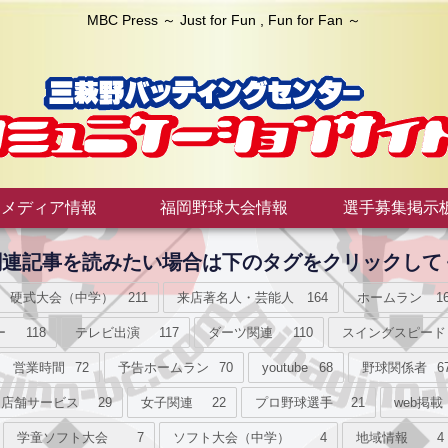
MBC Press ～ Just for Fun , Fun for Fan ～
メディア情報
福岡野球大会情報
選手募集掲示
接関連記事を読みたい場合は下のタグをクリックして
硬式大会（中学）
211
来店著名人・芸能人
164
ホームラン
1
ー
118
テレビ出演
117
ダーツ関連
110
スイングスピード
営業時間
72
予告ホームラン
70
youtube
68
野球関係者
6
店舗サービス
29
女子関連
22
プロ野球選手
21
web掲載
学童ソフト大会
7
ソフト大会（中学）
4
地域情報
4