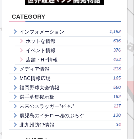
CATEGORY
1,192
インフォメーション
636
ホットな情報
376
イベント情報
423
店舗・HP情報
213
メディア情報
165
MBC情報広場
560
福岡野球大会情報
162
選手募集掲示板
117
未来のスラッガー°⌖꙳✧˖°
130
鹿児島のイチロー魂のぶろぐ
34
北九州防犯情報