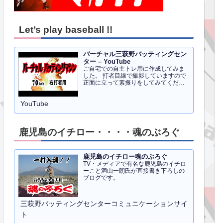
Let’s play baseball !!
バーチャル三萩野バッティングセン
ター – YouTube
ご自宅での自主トレ用に作成してみま
した。 打者目線で撮影していますので
正面に立って素振りをしてみてくださ
い。イメトレのお手伝いにはなるかと
思います。 右打者、左打者すべて３０
YouTube
球でセッティングしています。
鹿児島のイチロー・・・・魂のぶろぐ
鹿児島のイチロー魂のぶろぐ
TV・メディアで有名な鹿児島のイチロ
ーこと満山一朗氏が直接書き下ろしの
ブログです。
三萩野バッティングセンターコミュニケーションサイ
ト