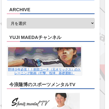
ARCHIVE
YUJI MAEDAチャンネル
野球少年必見！！前田コーチ（元オリックス）のト
レーニング動画（打撃、投球、基礎運動）
今浪隆博のスポーツメンタルTV