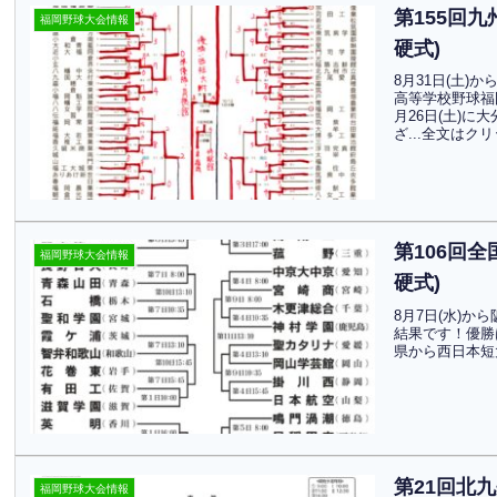
第155回
福岡野球大会情報
硬式)
8月31日(土)
高等学校野球福
月26日(土)
ざ...全文はク
第106回
福岡野球大会情報
硬式)
8月7日(水)
結果です！優勝
県から西日本短
第21回北
福岡野球大会情報