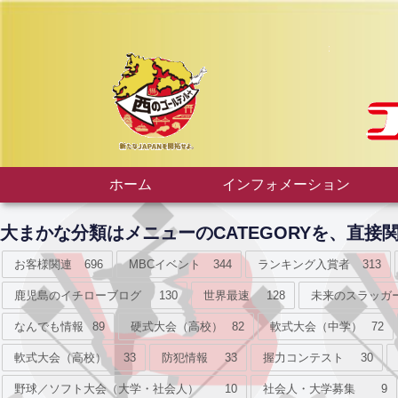
ホーム
インフォメーション
大まかな分類はメニューのCATEGORYを、直
お客様関連
696
MBCイベント
344
ランキング入賞者
313
鹿児島のイチローブログ
130
世界最速
128
未来のスラッガ
なんでも情報
89
硬式大会（高校）
82
軟式大会（中学）
72
軟式大会（高校）
33
防犯情報
33
握力コンテスト
30
野球／ソフト大会（大学・社会人）
10
社会人・大学募集
9