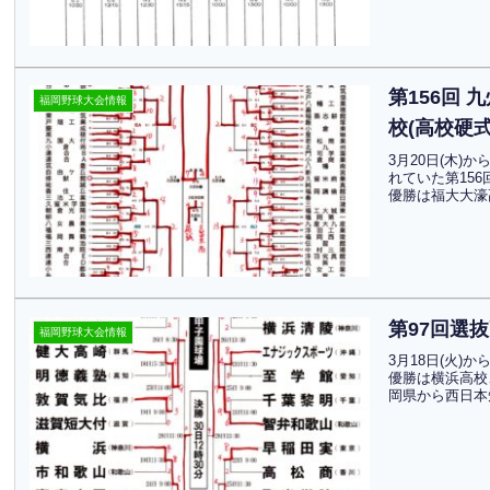
第156回
福岡野球大会情報
校(高校硬式
3月20日(木
れていた第15
優勝は福大大濠
第97回選
福岡野球大会情報
3月18日(火
優勝は横浜高校
岡県から西日本