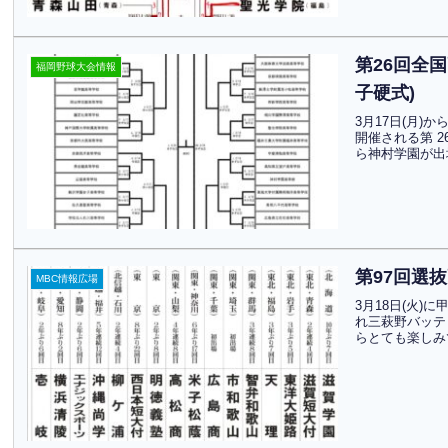
第26回全
福岡野球大会情報
子硬式)
3月17日(月
開催される第 
ら神村学園が出
第97回選
MBC情報広場
3月18日(火
れ三萩野バッテ
らとても楽しみ