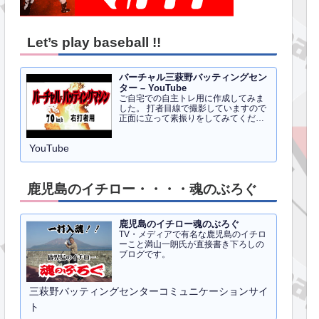
Let’s play baseball !!
バーチャル三萩野バッティングセン
ター – YouTube
ご自宅での自主トレ用に作成してみま
した。 打者目線で撮影していますので
正面に立って素振りをしてみてくださ
い。イメトレのお手伝いにはなるかと
思います。 右打者、左打者すべて３０
YouTube
球でセッティングしています。
鹿児島のイチロー・・・・魂のぶろぐ
鹿児島のイチロー魂のぶろぐ
TV・メディアで有名な鹿児島のイチロ
ーこと満山一朗氏が直接書き下ろしの
ブログです。
三萩野バッティングセンターコミュニケーションサイ
ト