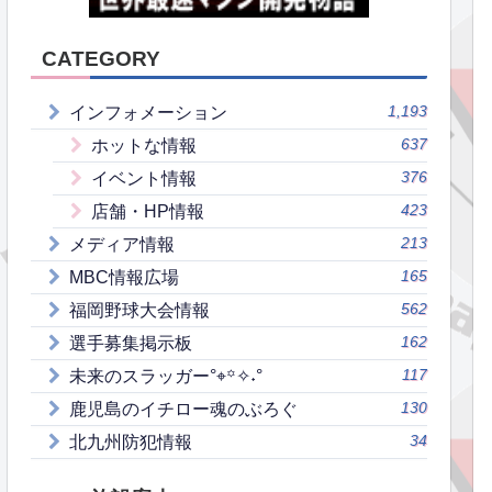
CATEGORY
1,193
インフォメーション
637
ホットな情報
376
イベント情報
423
店舗・HP情報
213
メディア情報
165
MBC情報広場
562
福岡野球大会情報
162
選手募集掲示板
117
未来のスラッガー°⌖꙳✧˖°
130
鹿児島のイチロー魂のぶろぐ
34
北九州防犯情報