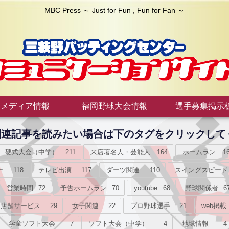
MBC Press ～ Just for Fun , Fun for Fan ～
メディア情報
福岡野球大会情報
選手募集掲示
接関連記事を読みたい場合は下のタグをクリックして
硬式大会（中学）
211
来店著名人・芸能人
164
ホームラン
1
ー
118
テレビ出演
117
ダーツ関連
110
スイングスピード
営業時間
72
予告ホームラン
70
youtube
68
野球関係者
6
店舗サービス
29
女子関連
22
プロ野球選手
21
web掲載
学童ソフト大会
7
ソフト大会（中学）
4
地域情報
4