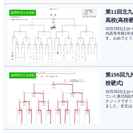
第11回北
福岡野球大会情報
高校(高校硬
10月19日(土
内高等学校1年
す。おめでとう
第155回
福岡野球大会情報
校硬式)
10月26日(
ていた第155
ナジックです！
ました...全文