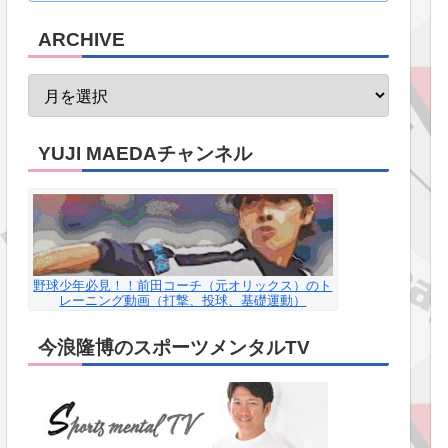
ARCHIVE
YUJI MAEDAチャンネル
野球少年必見！！前田コーチ（元オリックス）のト
レーニング動画（打撃、投球、基礎運動）
今浪隆博のスポーツメンタルTV