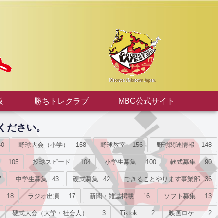
板
勝ちトレクラブ
MBC公式サイト
ください。
60
野球大会（小学）
158
野球教室
156
野球関連情報
148
105
投球スピード
104
小学生募集
100
軟式募集
90
7
中学生募集
43
硬式募集
42
できることやります事業部
36
18
ラジオ出演
17
新聞・雑誌掲載
16
ソフト募集
13
硬式大会（大学・社会人）
3
Tiktok
2
映画ロケ
2